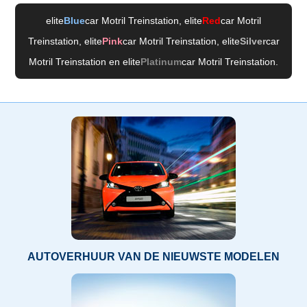
elite
Blue
car Motril Treinstation
, elite
Red
car Motril
Treinstation
, elite
Pink
car Motril Treinstation
, elite
Silver
car
Motril Treinstation
en elite
Platinum
car Motril Treinstation
.
AUTOVERHUUR VAN DE NIEUWSTE MODELEN