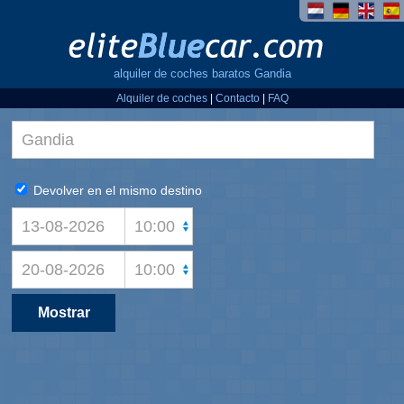
alquiler de coches baratos Gandia
Alquiler de coches
|
Contacto
|
FAQ
Devolver en el mismo destino