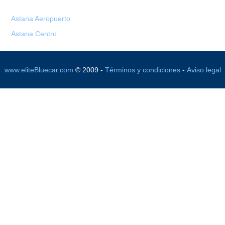
Astana Aeropuerto
Astana Centro
www.eliteBluecar.com
© 2009 -
Términos y condiciones
-
Aviso legal