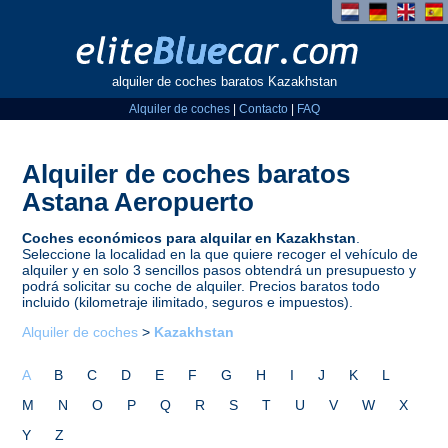
alquiler de coches baratos Kazakhstan
Alquiler de coches
|
Contacto
|
FAQ
Alquiler de coches baratos
Astana Aeropuerto
Coches económicos para alquilar en Kazakhstan
.
Seleccione la localidad en la que quiere recoger el vehículo de
alquiler y en solo 3 sencillos pasos obtendrá un presupuesto y
podrá solicitar su coche de alquiler. Precios baratos todo
incluido (kilometraje ilimitado, seguros e impuestos).
Alquiler de coches
>
Kazakhstan
A
B
C
D
E
F
G
H
I
J
K
L
M
N
O
P
Q
R
S
T
U
V
W
X
Y
Z