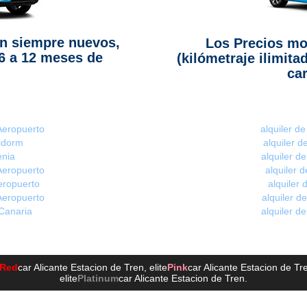
n siempre nuevos,
Los Precios mo
6 a 12 meses de
(kilómetraje ilimita
car
 Aeropuerto
alquiler d
nidorm
alquiler 
enia
alquiler d
Aeropuerto
alquiler 
eropuerto
alquiler
Aeropuerto
alquiler d
 Canaria
alquiler d
Red
car Alicante Estacion de Tren
, elite
Pink
car Alicante Estacion de Tr
elite
Platinum
car Alicante Estacion de Tren
.