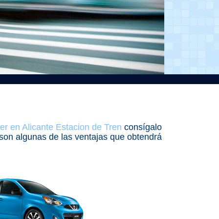
ler en Alicante Estacion de Tren
consígalo
s son algunas de las ventajas que obtendrá