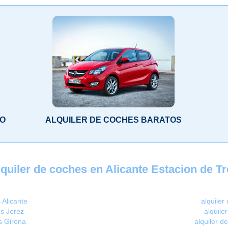
LO
ALQUILER DE COCHES BARATOS
quiler de coches en Alicante Estacion de T
 Alicante
alquiler
os Jerez
alquile
s Girona
alquiler d