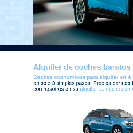
Alquiler de coches baratos 
Coches económicos para alquilar en Al
en solo 3 simples pasos. Precios baratos 
con nosotros en su
alquiler de coches en 