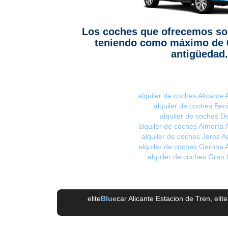
Los coches que ofrecemos so
teniendo como máximo de 
antigüedad.
alquiler de coches Alicante
alquiler de coches Be
alquiler de coches D
alquiler de coches Almería 
alquiler de coches Jerez A
alquiler de coches Gerona 
alquiler de coches Gran
elite
Blue
car Alicante Estacion de Tren
, elite