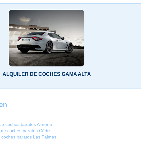
ALQUILER DE COCHES GAMA ALTA
ren
 de coches baratos Almería
r de coches baratos Cádiz
e coches baratos Las Palmas