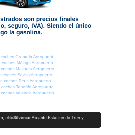
strados son precios finales
do, seguro, IVA). Siendo el único
go la gasolina.
e coches Granada Aeropuerto
de coches Málaga Aeropuerto
e coches Mallorca Aeropuerto
de coches Sevilla Aeropuerto
 de coches Reus Aeropuerto
e coches Tenerife Aeropuerto
e coches Valencia Aeropuerto
en
, elite
Silver
car Alicante Estacion de Tren
y