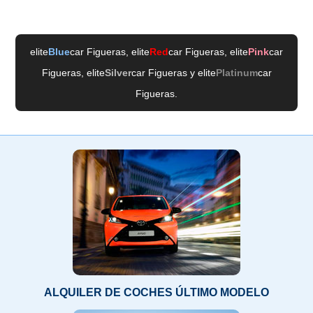
elite
Blue
car Figueras
, elite
Red
car Figueras
, elite
Pink
car
Figueras
, elite
Silver
car Figueras
y elite
Platinum
car
Figueras
.
ALQUILER DE COCHES ÚLTIMO MODELO