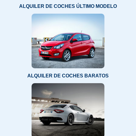
ALQUILER DE COCHES ÚLTIMO MODELO
ALQUILER DE COCHES BARATOS