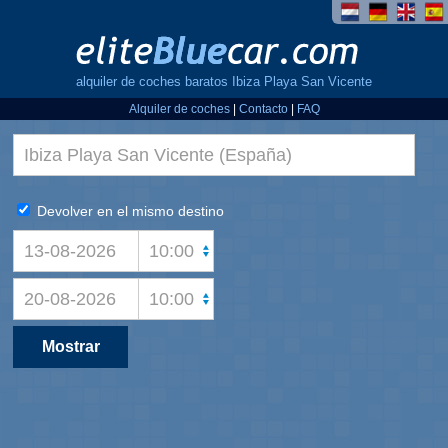
alquiler de coches baratos Ibiza Playa San Vicente
Alquiler de coches
|
Contacto
|
FAQ
Devolver en el mismo destino