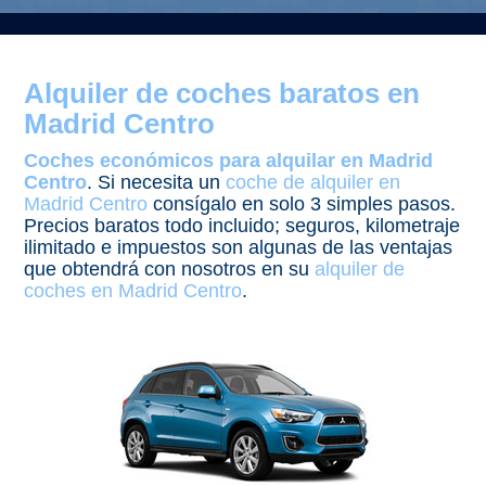
Alquiler de coches baratos en
Madrid Centro
Coches económicos para alquilar en Madrid
Centro
. Si necesita un
coche de alquiler en
Madrid Centro
consígalo en solo 3 simples pasos.
Precios baratos todo incluido; seguros, kilometraje
ilimitado e impuestos son algunas de las ventajas
que obtendrá con nosotros en su
alquiler de
coches en Madrid Centro
.