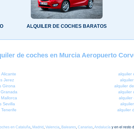
LO
ALQUILER DE COCHES BARATOS
quiler de coches en Murcia Aeropuerto Corv
 Alicante
alquiler
os Jerez
alquile
s Girona
alquiler d
s Granada
alquiler
 Mallorca
alquile
s Sevilla
alquil
 Tenerife
alquiler
coches en Cataluña
,
Madrid
,
Valencia
,
Baleares
,
Canarias
,
Andalucía
y en el resto 