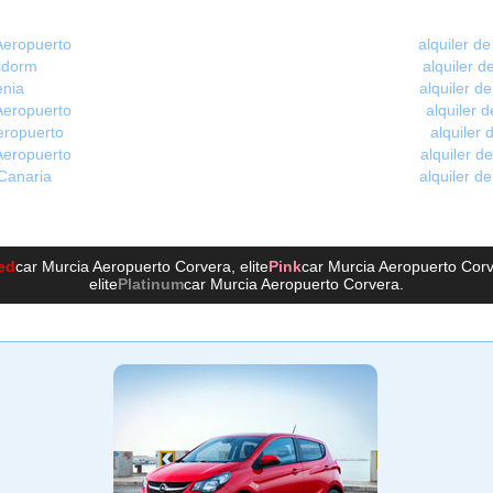
 Aeropuerto
alquiler d
nidorm
alquiler 
enia
alquiler d
Aeropuerto
alquiler 
eropuerto
alquiler
Aeropuerto
alquiler d
 Canaria
alquiler d
ed
car Murcia Aeropuerto Corvera
, elite
Pink
car Murcia Aeropuerto Cor
elite
Platinum
car Murcia Aeropuerto Corvera
.