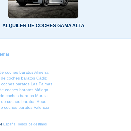
ALQUILER DE COCHES GAMA ALTA
era
 de coches baratos Almería
r de coches baratos Cádiz
e coches baratos Las Palmas
 de coches baratos Málaga
r de coches baratos Murcia
er de coches baratos Reus
 de coches baratos Valencia
de
España
.
Todos los destinos