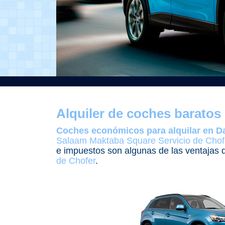
Alquiler de coches baratos
Coches económicos para alquilar en D
Salaam Maktaba Square Servicio de Chof
e impuestos son algunas de las ventajas
de Chofer
.