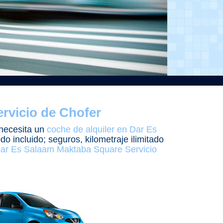
rvicio de Chofer
 necesita un
coche de alquiler en Dar Es
o incluido; seguros, kilometraje ilimitado
 Dar Es Salaam Maktaba Square Servicio