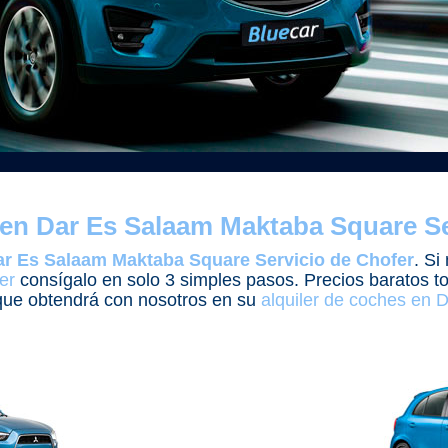
 en Dar Es Salaam Maktaba Square Se
ar Es Salaam Maktaba Square Servicio de Chofer
. Si
er
consígalo en solo 3 simples pasos. Precios baratos tod
 que obtendrá con nosotros en su
alquiler de coches en