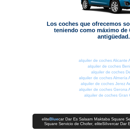
Los coches que ofrecemos so
teniendo como máximo de 
antigüedad.
alquiler de coches Alicante
alquiler de coches Be
alquiler de coches D
alquiler de coches Almería 
alquiler de coches Jerez A
alquiler de coches Gerona 
alquiler de coches Gran
elite
Blue
car Dar Es Salaam Maktaba Square Ser
Square Servicio de Chofer
, elite
Silver
car Dar 