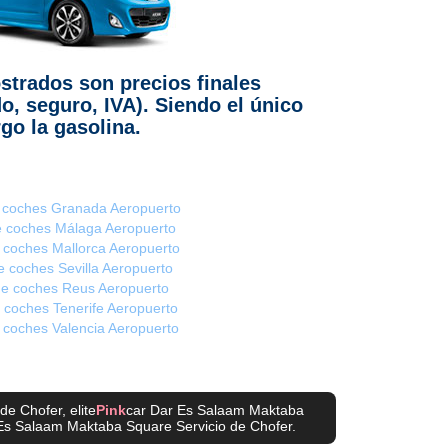
strados son precios finales
do, seguro, IVA). Siendo el único
go la gasolina.
e coches Granada Aeropuerto
de coches Málaga Aeropuerto
e coches Mallorca Aeropuerto
de coches Sevilla Aeropuerto
 de coches Reus Aeropuerto
e coches Tenerife Aeropuerto
e coches Valencia Aeropuerto
 de Chofer
, elite
Pink
car Dar Es Salaam Maktaba
Es Salaam Maktaba Square Servicio de Chofer
.