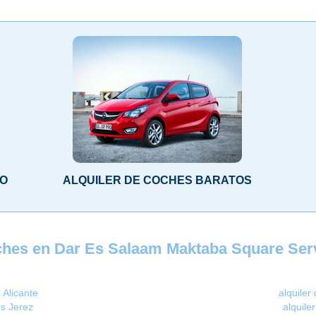
LO
ALQUILER DE COCHES BARATOS
oches en Dar Es Salaam Maktaba Square Serv
 Alicante
alquiler
os Jerez
alquile