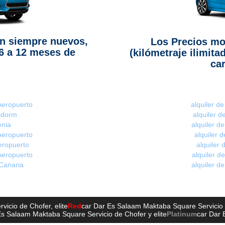
n siempre nuevos,
Los Precios mo
6 a 12 meses de
(kilómetraje ilimita
car
 Aeropuerto
alquiler d
nidorm
alquiler 
enia
alquiler d
Aeropuerto
alquiler 
eropuerto
alquiler
Aeropuerto
alquiler d
 Canaria
alquiler d
vicio de Chofer
, elite
Red
car Dar Es Salaam Maktaba Square Servicio
Es Salaam Maktaba Square Servicio de Chofer
y elite
Platinum
car Dar 