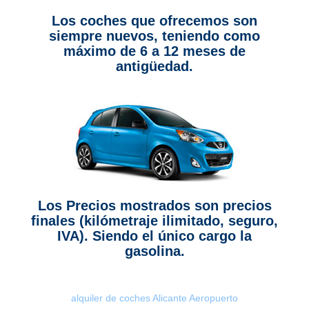
Los coches que ofrecemos son
siempre nuevos, teniendo como
máximo de 6 a 12 meses de
antigüedad.
Los Precios mostrados son precios
finales (kilómetraje ilimitado, seguro,
IVA). Siendo el único cargo la
gasolina.
alquiler de coches Alicante Aeropuerto