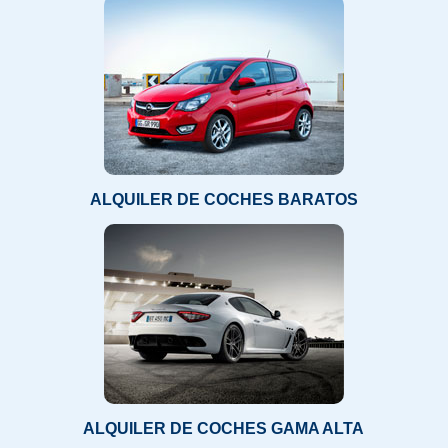
ALQUILER DE COCHES BARATOS
ALQUILER DE COCHES GAMA ALTA