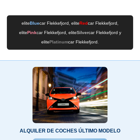
elite
Blue
car Flekkefjord
, elite
Red
car Flekkefjord
,
elite
Pink
car Flekkefjord
, elite
Silver
car Flekkefjord
y
elite
Platinum
car Flekkefjord
.
ALQUILER DE COCHES ÚLTIMO MODELO