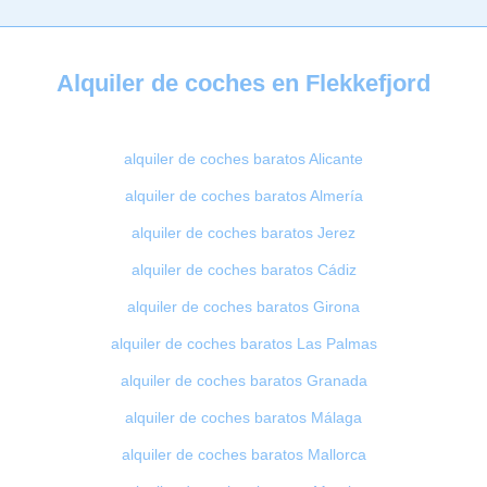
Alquiler de coches en Flekkefjord
alquiler de coches baratos Alicante
alquiler de coches baratos Almería
alquiler de coches baratos Jerez
alquiler de coches baratos Cádiz
alquiler de coches baratos Girona
alquiler de coches baratos Las Palmas
alquiler de coches baratos Granada
alquiler de coches baratos Málaga
alquiler de coches baratos Mallorca