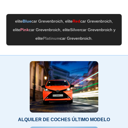
elite
Blue
car Grevenbroich
, elite
Red
car Grevenbroich
,
elite
Pink
car Grevenbroich
, elite
Silver
car Grevenbroich
y
elite
Platinum
car Grevenbroich
.
ALQUILER DE COCHES ÚLTIMO MODELO