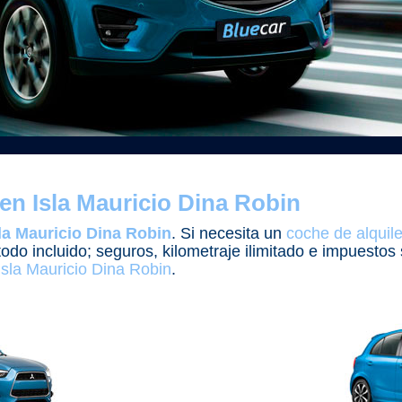
en Isla Mauricio Dina Robin
la Mauricio Dina Robin
. Si necesita un
coche de alquile
todo incluido; seguros, kilometraje ilimitado e impuesto
Isla Mauricio Dina Robin
.