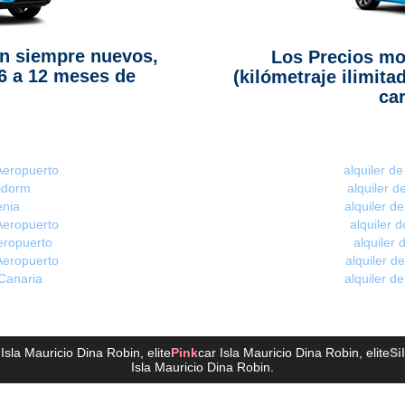
n siempre nuevos,
Los Precios mo
6 a 12 meses de
(kilómetraje ilimita
car
 Aeropuerto
alquiler d
nidorm
alquiler 
enia
alquiler d
Aeropuerto
alquiler 
eropuerto
alquiler
Aeropuerto
alquiler d
 Canaria
alquiler d
 Isla Mauricio Dina Robin
, elite
Pink
car Isla Mauricio Dina Robin
, elite
Si
Isla Mauricio Dina Robin
.