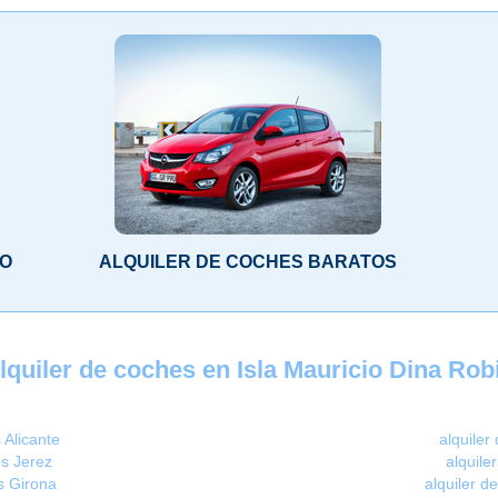
LO
ALQUILER DE COCHES BARATOS
lquiler de coches en Isla Mauricio Dina Rob
 Alicante
alquiler
os Jerez
alquile
s Girona
alquiler d