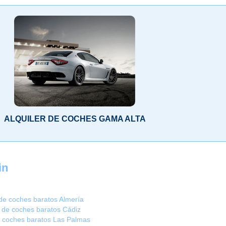
ALQUILER DE COCHES GAMA ALTA
in
 de coches baratos Almería
r de coches baratos Cádiz
e coches baratos Las Palmas