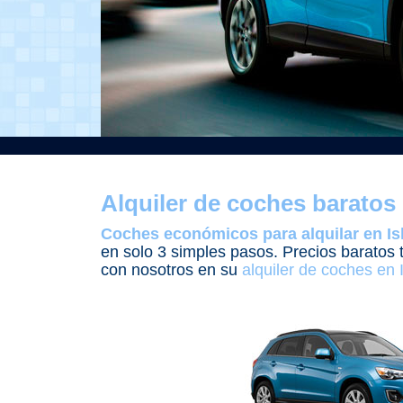
Alquiler de coches baratos 
Coches económicos para alquilar en Is
en solo 3 simples pasos. Precios baratos 
con nosotros en su
alquiler de coches en 