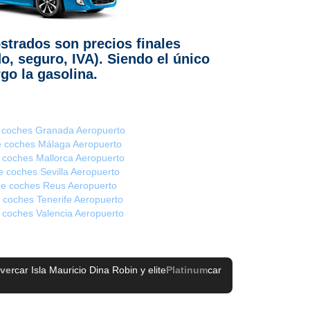
strados son precios finales
do, seguro, IVA). Siendo el único
go la gasolina.
e coches Granada Aeropuerto
de coches Málaga Aeropuerto
e coches Mallorca Aeropuerto
de coches Sevilla Aeropuerto
 de coches Reus Aeropuerto
e coches Tenerife Aeropuerto
e coches Valencia Aeropuerto
lver
car Isla Mauricio Dina Robin
y elite
Platinum
car