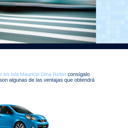
r en Isla Mauricio Dina Robin
consígalo
s son algunas de las ventajas que obtendrá