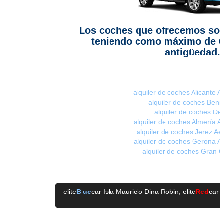
Los coches que ofrecemos so
teniendo como máximo de 
antigüedad.
alquiler de coches Alicante
alquiler de coches Be
alquiler de coches D
alquiler de coches Almería 
alquiler de coches Jerez A
alquiler de coches Gerona 
alquiler de coches Gran
elite
Blue
car Isla Mauricio Dina Robin
, elite
Red
car