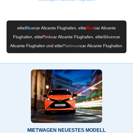
elite
Blue
car Alicante Flughafen
, elite
Red
car Alicante
Flughafen
, elite
Pink
car Alicante Flughafen
, elite
Silver
car
Alicante Flughafen
und elite
Platinum
car Alicante Flughafen
.
MIETWAGEN NEUESTES MODELL