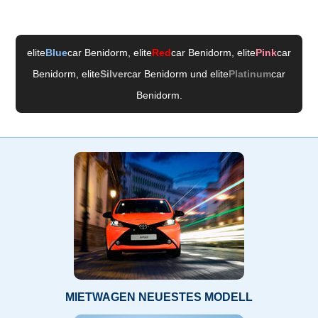
elite
Blue
car Benidorm
, elite
Red
car Benidorm
, elite
Pink
car
Benidorm
, elite
Silver
car Benidorm
und elite
Platinum
car
Benidorm
.
MIETWAGEN NEUESTES MODELL